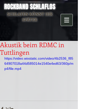
ROCKBAND SCHLAFLOS
SCHLAFEN KÖNNT IHR
SPÄTER
Akustik beim RDMC in
Tuttlingen
https://video.wixstatic.com/video/4b2536_f85
64907018a44d585014e1540e4ed63/360p/m
p4/file.mp4