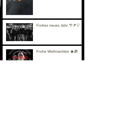
Frohes neues Jahr 🎊🎆🎈
Frohe Weihnachten 🎄🎁
Danke Aach
Danke Binningen 🤘🙏