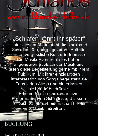
„Schlafen könnt ihr später“
Unter diesem Motto steht die Rockband
Schlaflos für energiegeladene Auftritte
und unvergessliche Konzerterlebnisse.
Die Musiker von Schlaflos haben
ungeheuren Spaß an der Musik und
teilen diese Begeisterung gerne mit ihrem
Publikum. Mit ihrer einzigartigen
Interpretation von Songs begeistern sie
Fans jeden Alters und hinterlassen
bleibende Eindrücke.
Erleben Sie die packende Live-
Performance von Schlaflos und lassen
Sie sich von ihrer Leidenschaft für die
Musik mitreißen.
BUCHUNG
Tel.: 0163 /
1603308